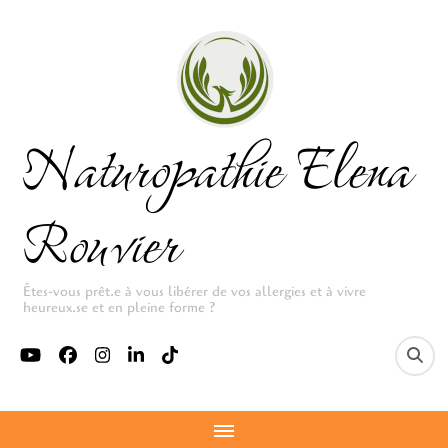
Naturopathie Elena
Rouvier
Êtes-vous prêt.e à vous libérer de vos allergies et à vivre
heureux.se et en pleine forme ?