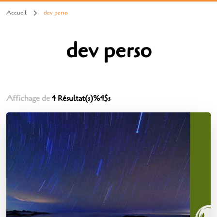
Accueil
dev perso
dev perso
Affichage de
4 Résultat(s)%4$s