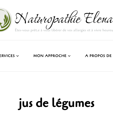
Naturopathie Elena
Êtes-vous prêt.e à vous libérer de vos allergies et à vivre heure
ERVICES
MON APPROCHE
A PROPOS DE
jus de légumes