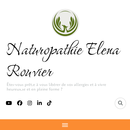
Naturopathie Elena
Rouvier
Êtes-vous prêt.e à vous libérer de vos allergies et à vivre
heureux.se et en pleine forme ?