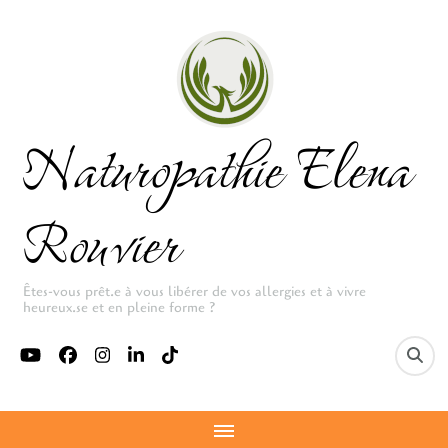
Naturopathie Elena
Rouvier
Êtes-vous prêt.e à vous libérer de vos allergies et à vivre
heureux.se et en pleine forme ?