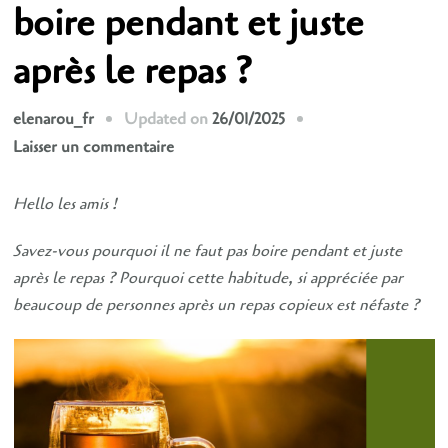
boire pendant et juste
après le repas ?
Updated on
26/01/2025
elenarou_fr
sur
Laisser un commentaire
Pourquoi
ne
Hello les amis !
peut-
Savez-vous pourquoi il ne faut pas boire pendant et juste
on
après le repas ? Pourquoi cette habitude, si appréciée par
pas
beaucoup de personnes après un repas copieux est néfaste ?
boire
pendant
et
juste
après
le