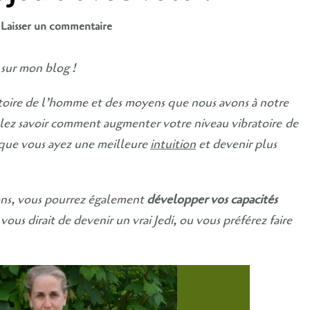
sur
Laisser un commentaire
Comment
élever
 sur mon blog !
son
taux
atoire de l’homme et des moyens que nous avons à notre
vibratoire
ulez savoir comment augmenter votre niveau vibratoire
de
pour
 que vous ayez une meilleure
intuition
et devenir plus
que
la
Force
tions, vous pourrez également
développer vos capacités
soit
 vous dirait de devenir un vrai Jedi, ou vous préférez faire
toujours
avec
vous
?