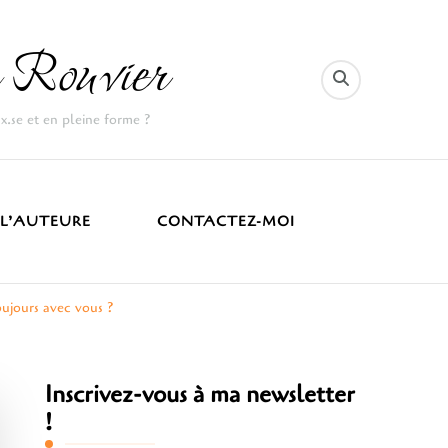
 Rouvier
ux.se et en pleine forme ?
 L’AUTEURE
CONTACTEZ-MOI
oujours avec vous ?
Inscrivez-vous à ma newsletter
!