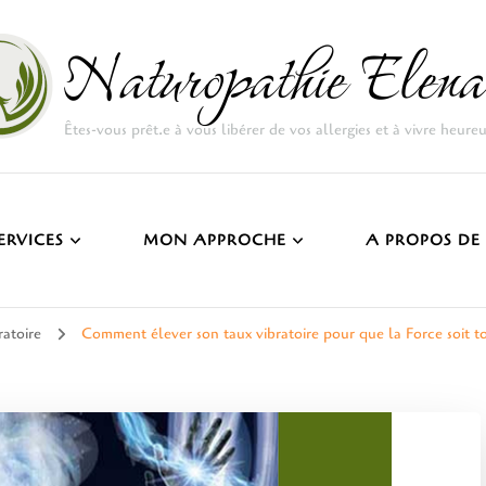
Naturopathie Elena
Êtes-vous prêt.e à vous libérer de vos allergies et à vivre heure
ERVICES
MON APPROCHE
A PROPOS DE
ratoire
Comment élever son taux vibratoire pour que la Force soit t