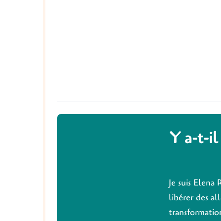
Y a-t-il
Je suis Elena 
libérer des al
transformation