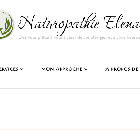
Naturopathie Elena
Êtes-vous prêt.e à vous libérer de vos allergies et à vivre heure
ERVICES
MON APPROCHE
A PROPOS DE