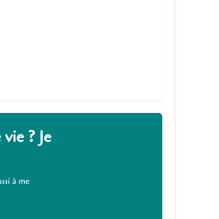
 vie ? Je
ussi à me
e