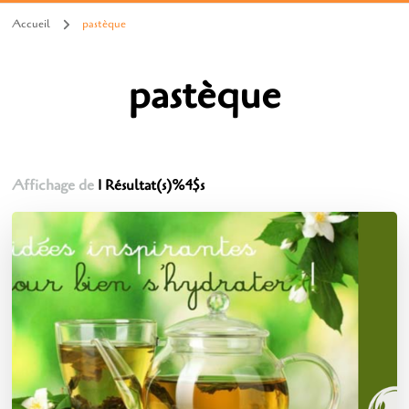
Accueil
pastèque
pastèque
Affichage de
1 Résultat(s)%4$s