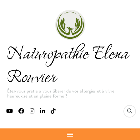
Naturopathie Elena
Rouvier
Êtes-vous prêt.e à vous libérer de vos allergies et à vivre
heureux.se et en pleine forme ?