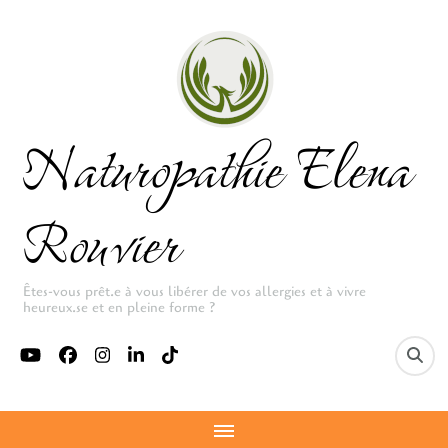
Naturopathie Elena
Rouvier
Êtes-vous prêt.e à vous libérer de vos allergies et à vivre
heureux.se et en pleine forme ?